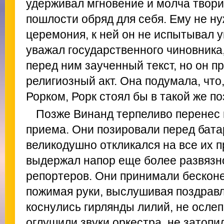
удерживал мгновение и молча творил
пошлости обряд для себя. Ему не н
церемония, к ней он не испытывал 
уважал государственного чиновника
перед ним заученный текст, но он п
религиозный акт. Она подумала, что
Рорком, Рорк стоял бы в такой же по
Позже Винанд терпеливо перенес 
приема. Они позировали перед бата
великодушно откликался на все их 
выдержал напор еще более развязн
репортеров. Они принимали бесконе
пожимая руки, выслушивая поздравл
коснулись гирлянды лилий, не осле
оглушили звуки оркестра, не затопи