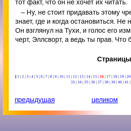
тот факт, что он не хочет их читать.
– Ну, не стоит придавать этому ч
знает, где и когда остановиться. Не
Он взглянул на Тухи, и голос его из
черт, Эллсворт, а ведь ты прав. Что
Страниц
[
1
|
2
|
3
|
4
|
5
|
6
|
7
|
8
|
9
|
10
|
11
|
12
|
13
|
14
|
15
|
16
|
17
|
18
|
19
|
2
33
|
34
|
35
|
36
|
37
|
38
|
39
|
40
|
41
предыдущая
целиком