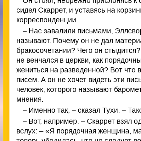
Он стоял, небрежно прислонясь к 
сидел Скаррет, и уставясь на корзин
корреспонденции.
– Нас завалили письмами, Эллсворт
называют. Почему он не дал матери
бракосочетании? Чего он стыдится?
не венчался в церкви, как порядочн
жениться на разведенной? Вот что в
писем. А он не хочет видеть эти пис
человек, которого называют баром
мнения.
– Именно так, – сказал Тухи. – Так
– Вот, например. – Скаррет взял о
вслух: – «Я порядочная женщина, ма
теперь убедилась, что не следует в