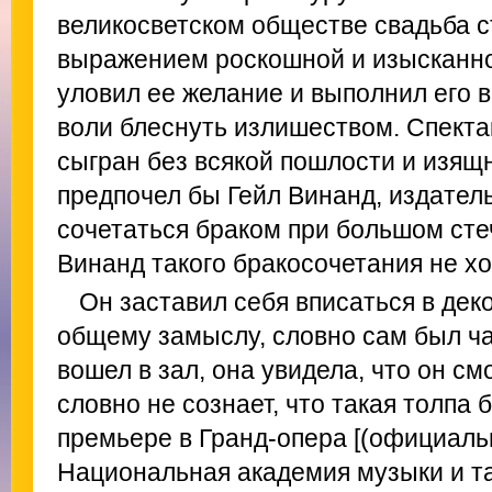
великосветском обществе свадьба 
выражением роскошной и изысканно
уловил ее желание и выполнил его в
воли блеснуть излишеством. Спекта
сыгран без всякой пошлости и изящн
предпочел бы Гейл Винанд, издатель
сочетаться браком при большом сте
Винанд такого бракосочетания не хо
Он заставил себя вписаться в дек
общему замыслу, словно сам был ча
вошел в зал, она увидела, что он смо
словно не сознает, что такая толпа 
премьере в Гранд-опера [(официаль
Национальная академия музыки и та