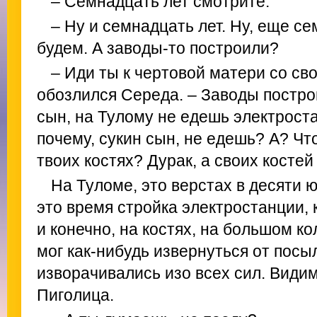
– Семнадцать лет смотрите.
– Ну и семнадцать лет. Ну, еще с
будем. А заводы-то построили?
– Иди ты к чертовой матери со св
обозлился Середа. – Заводы построи
сын, на Тулому не едешь электрост
почему, сукин сын, не едешь? А? Чт
твоих костях? Дурак, а своих костей
На Туломе, это верстах в десяти 
это время стройка электростанции, 
и конечно, на костях, на большом ко
мог как-нибудь извернуться от посы
изворачивались изо всех сил. Видим
Пиголица.