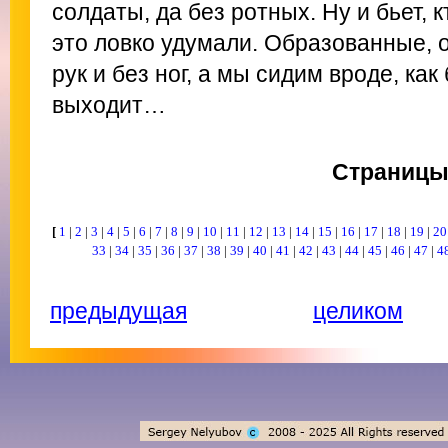
солдаты, да без ротных. Ну и бьет, 
это ловко удумали. Образованные, о
рук и без ног, а мы сидим вроде, как
выходит…
Страниц
[
1
|
2
|
3
|
4
|
5
|
6
|
7
|
8
|
9
|
10
|
11
|
12
|
13
|
14
|
15
|
16
|
17
|
18
|
19
|
2
33
|
34
|
35
|
36
|
37
|
38
|
39
|
40
|
41
|
42
|
43
|
44
|
45
|
46
|
47
|
4
предыдущая
целиком