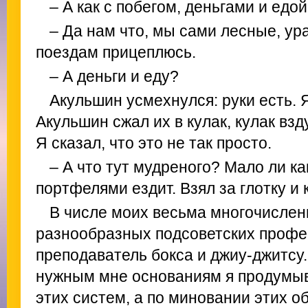
– А как с побегом, деньгами и едо
– Да нам что, мы сами лесные, ура
поездам прицеплюсь.
– А деньги и еду?
Акульшин усмехнулся: руки есть. Я
Акульшин сжал их в кулак, кулак вз
Я сказал, что это не так просто.
– А что тут мудреного? Мало ли ка
портфелями ездит. Взял за глотку и 
В числе моих весьма многочислен
разнообразных подсоветских профес
преподаватель бокса и джиу-джитсу
нужным мне основаниям я продумыв
этих систем, а по миновании этих о