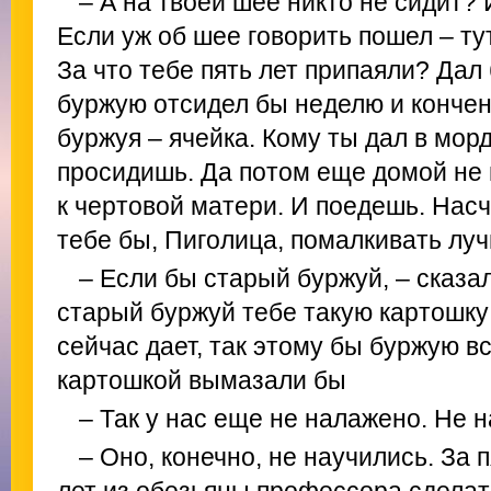
– А на твоей шее никто не сидит? 
Если уж об шее говорить пошел – ту
За что тебе пять лет припаяли? Дал
буржую отсидел бы неделю и кончен
буржуя – ячейка. Кому ты дал в морд
просидишь. Да потом еще домой не 
к чертовой матери. И поедешь. Насч
тебе бы, Пиголица, помалкивать лу
– Если бы старый буржуй, – сказал
старый буржуй тебе такую картошку
сейчас дает, так этому бы буржую в
картошкой вымазали бы
– Так у нас еще не налажено. Не 
– Оно, конечно, не научились. За п