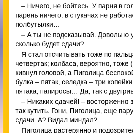
– Ничего, не бойтесь. У парня в го
парень ничего, в стукачах не работа
полбутылки…
– А ты не подсказывай. Довольно 
сколько будет сдачи?
Я стал отсчитывать тоже по паль
четвертак; колбаса, вероятно, тоже
кивнул головой, а Пиголица беспокой
булка – пятак, селедка – три копейк
пятака, папиросы… Да, так с двугри
– Никаких сдачей! – восторженно з
так кутить. Гони, Пиголица, еще пар
сдачи. А? Видал миндал?
Пиголица растерянно и подозрите