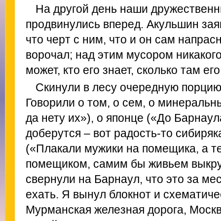
На другой день наши дружествен
продвинулись вперед. Акульшин зая
что черт с ним, что и он сам напрас
ворочал; над этим мусором никакого
может, кто его знает, сколько там е
Скинули в лесу очередную порцию 
Говорили о том, о сем, о минераль
да нету их»), о японце («До Барнаул
доберутся – вот радость-то сибиряка
(«Плакали мужики на помещика, а те
помещиком, самим бы живьем выкрут
свернули на Барнаул, что это за мес
ехать. Я вынул блокнот и схематиче
Мурманская железная дорога, Москва