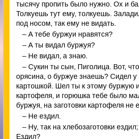
тысячу пропить было нужно. Ох и ба
Толкуешь тут ему, толкуешь. Заладил
под носом, так ему не видать.
– А тебе буржуи нравятся?
– А ты видал буржуя?
– Не видал, а знаю.
– Сукин ты сын, Пиголица. Вот, что
орясина, о буржуе знаешь? Сидел у 
картошкой. Шел ты к этому буржую и
картофеля, и горюшка тебе было мал
буржуя, на заготовки картофеля не 
– Не ездил.
– Ну, так на хлебозаготовки ездил;
Ездил?