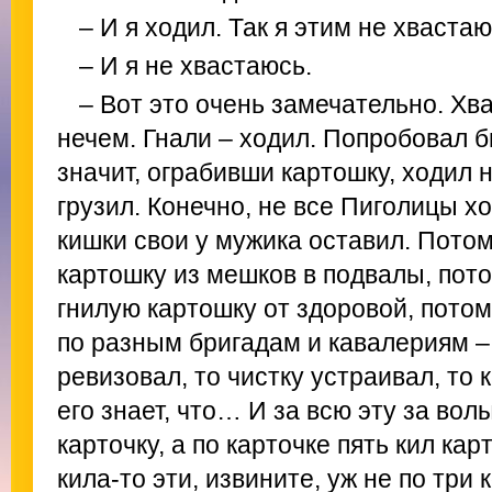
– И я ходил. Так я этим не хвастаю
– И я не хвастаюсь.
– Вот это очень замечательно. Хва
нечем. Гнали – ходил. Попробовал бы
значит, ограбивши картошку, ходил 
грузил. Конечно, не все Пиголицы хо
кишки свои у мужика оставил. Пото
картошку из мешков в подвалы, пот
гнилую картошку от здоровой, пото
по разным бригадам и кавалериям –
ревизовал, то чистку устраивал, то 
его знает, что… И за всю эту за во
карточку, а по карточке пять кил кар
кила-то эти, извините, уж не по три 