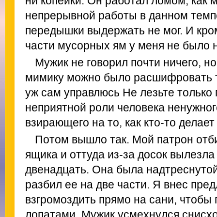
ни копейки. Он работал ломом, как м
непрерывной работы в данном темп
передышки выдержать не мог. И кром
части мусорных ям у меня не было 
Мужик не говорил почти ничего, н
мимику можно было расшифровать та
уж сам управлюсь Не лезьте только 
неприятной роли человека ненужног
взирающего на то, как кто-то делает
Потом вышло так. Мой патрон отб
ящика и оттуда из-за досок вылезла
двенадцать. Она была надтреснутой
разбил ее на две части. Я внес пред
взгромоздить прямо на сани, чтобы 
лопатами. Мужик усмехнулся снисхо