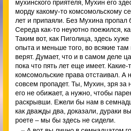
мухинского приятеля, Мухин его зде
морду какому-то комсомольскому се
лет и припаяли. Без Мухина пропал
Середа как-то неуютно поежился, ка
Таким вот, как Пиголица, здесь хуже
опыта и меньше того, во всякие та
верят. Думает, что и в самом деле ц
пока что пять лет еще имеет. Какие-
комсомольские права отстаивал. А н
совсем пропадет. Ты, Мухин, зря за 
его не обижает, а нужно, чтобы паре
раскрывши. Ежели бы нам в семнадц
как дважды два, доказали, дураки вы
роете – мы бы здесь не сидели.
– А вот вы лично в семнадцатом г