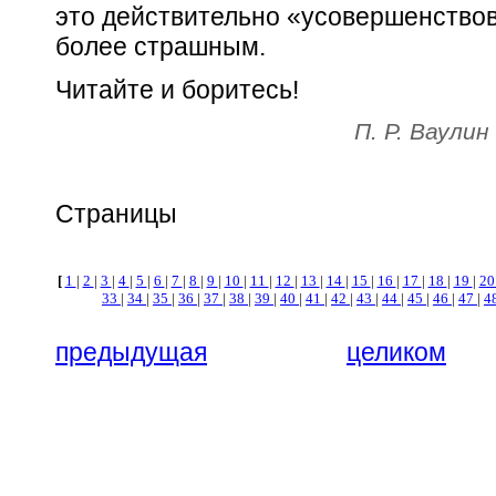
это действительно «усовершенствов
более страшным.
Читайте и боритесь!
П. Р. Ваулин
Страницы
[
1
|
2
|
3
|
4
|
5
|
6
|
7
|
8
|
9
|
10
|
11
|
12
|
13
|
14
|
15
|
16
|
17
|
18
|
19
|
2
33
|
34
|
35
|
36
|
37
|
38
|
39
|
40
|
41
|
42
|
43
|
44
|
45
|
46
|
47
|
4
предыдущая
целиком