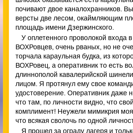
почивают двое каналохранников. Выя
версты две лесом, окаймляющим пл
площадь имени Дзержинского.
У оплетенного проволокой входа в
ВОХРовцев, очень рваных, но не оч
торчала караульная будка, из котор
ВОХРовец, а оперативник то есть в
длиннополой кавалерийской шинели
лицом. Я протянул ему свое команд
удостоверение. Оперативник даже н
что там, по личности видно, что сво
комплимент! Неужели мимикрия моя 
что всякая сволочь по одной личнос
Я прошел за ограду лагеря и тольк