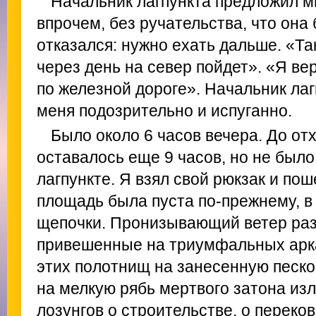
Начальник лагпункта предложил м
впрочем, без ручательства, что она
отказался: нужно ехать дальше. «Та
через день на север пойдет». «Я ве
по железной дороге». Начальник ла
меня подозрительно и испуганно.
Было около 6 часов вечера. До от
оставалось еще 9 часов, но не было
лагпункте. Я взял свой рюкзак и по
площадь была пуста по-прежнему, в
щепочки. Пронизывающий ветер раз
привешенные на триумфальных арк
этих полотнищ на занесенную песк
на мелкую рябь мертвого затона из
лозунгов о строительстве, о переков