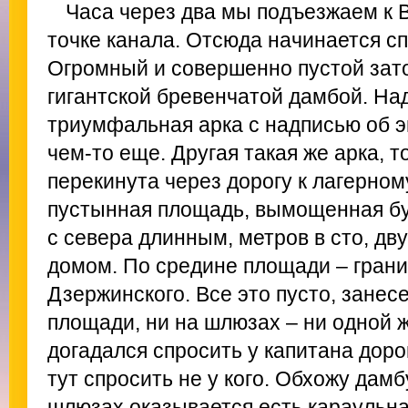
Часа через два мы подъезжаем к 
точке канала. Отсюда начинается спу
Огромный и совершенно пустой зато
гигантской бревенчатой дамбой. Н
триумфальная арка с надписью об э
чем-то еще. Другая такая же арка, т
перекинута через дорогу к лагерном
пустынная площадь, вымощенная б
с севера длинным, метров в сто, д
домом. По средине площади – грани
Дзержинского. Все это пусто, занес
площади, ни на шлюзах – ни одной 
догадался спросить у капитана дорог
тут спросить не у кого. Обхожу дам
шлюзах оказывается есть караульна