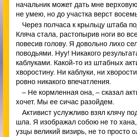
начальник может дать мне верховую
не умею, но до участка верст восемь
Через полчаса к крыльцу штаба по
Кляча стала, растопырив ноги во вс
повесив голову. Я довольно лихо сел
поводьями. Нуу! Никакого результат
каблуками. Какой-то из штабных ак
хворостину. Ни каблуки, ни хворост
ровно никакого впечатления.
– Не кормленная она, – сказал акти
хочет. Мы ее сичас разойдем.
Активист услужливо взял клячу под
шла. Я изображал собою не то хана,
узцы великий визирь, не то просто 