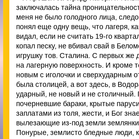
заключалась тайна проницательност
меня не было голодного лица, следо
понял еще одну вещь, что лагеря, ка
видал, если не считать 19-го кварта
копал песку, не вбивал свай в Бело
игрушку тов. Сталина. С первых же 
на лагерную поверхность. И кроме 
новым с иголочки и сверхударным о
была столицей, а вот здесь, в Водор
ударный, не новый и не столичный.
почерневшие бараки, крытые паруси
заплатами из толя, жести, и Бог знае
вылезающие из-под земли землянки
Понурые, землисто бледные люди, к