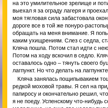
на это умилительное зрелище и пот
выехал я за ограду лагеря и проеха
моя тягловая сила забастовала окон
дороге все в той же понуро-растопы
обращать на меня внимание. Я попы
каким ухищрениям. Слез с седла, ст
Кляча пошла. Потом стал идти с нею
Потом на ходу вскочил в седло. Кляч
оставалось одно – тянуть своего б
лагпункт. Но что делать на лагпункт
Кляча занялась пощипывакием тощ
редкой моховой травы. Я сел на пр
папиросу и окончательно решил, чт
я не поеду. Успенскому что-нибудь с