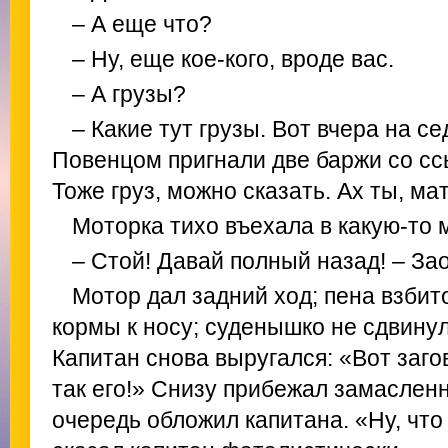
– А еще что?
– Ну, еще кое-кого, вроде вас.
– А грузы?
– Какие тут грузы. Вот вчера на с
Повенцом пригнали две баржи со с
Тоже груз, можно сказать. Ах ты, ма
Моторка тихо въехала в какую-то 
– Стой! Давай полный назад! – Зао
Мотор дал задний ход; пена взбит
кормы к носу; суденышко не сдвинул
Капитан снова выругался: «Вот заго
так его!» Снизу прибежал замаслен
очередь обложил капитана. «Ну, что 