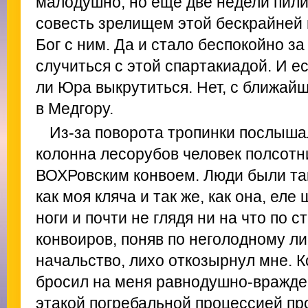
малодушно, но еще две недели пили
совесть зрелищем этой бескрайней 
Бог с ним. Да и стало беспокойно з
случиться с этой спартакиадой. И ес
ли Юра выкрутиться. Нет, с ближай
в Медгору.
Из-за поворота тропинки послыша
колонна лесорубов человек полсотн
ВОХРовским конвоем. Люди были т
как моя кляча и так же, как она, еле
ноги и почти не глядя ни на что по 
конвоиров, поняв по неголодному ли
начальство, лихо откозырнул мне. К
бросил на меня равнодушно-враждеб
этакой погребальной процессией п