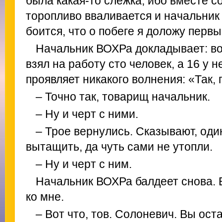
была какая-то слежка, ибо вместе с
торопливо вваливается и начальник
боится, что о побеге я доложу первый
Начальник ВОХРа докладывает: вот
взял на работу сто человек, а 16 у 
проявляет никакого волнения: «Так, 
– Точно так, товарищ начальник.
– Ну и черт с ними.
– Трое вернулись. Сказывают, оди
вытащить, да чуть сами не утопли.
– Ну и черт с ним.
Начальник ВОХРа балдеет снова.
ко мне.
– Вот что, тов. Солоневич. Вы ост