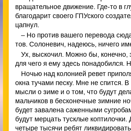
вращательное движение. Где-то в г
благодарит своего ГПУского создател
цапнул.
– Но против вашего перевода сюд
тов. Солоневич, надеюсь, ничего им
Ух, выскочил. Можно бы, конечно,
для чего я ему здесь понадобился. Н
Ночью над колонией ревет приполя
окна тучами песку. Мне не спится. В
мысли о зиме и о том, что будут де
мальчиков в бесконечные зимние ноч
будет завалена саженными сугробами
будут мерцать тусклые коптилочки. 
четыре тысячи ребят ликвидировать