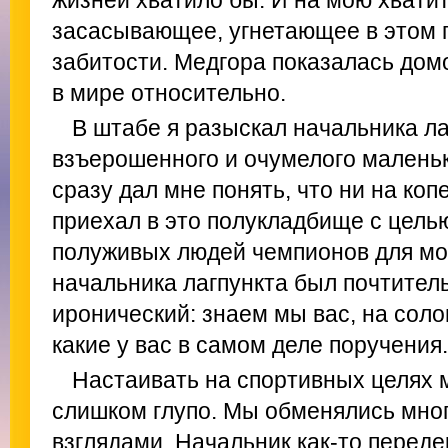
жизней хватило бы. И на мою хватит
засасывающее, угнетающее в этом 
забитости. Медгора показалась дом
в мире относительно.
В штабе я разыскал начальника ла
взъерошенного и очумелого маленьк
сразу дал мне понять, что ни на копе
приехал в это полукладбище с цель
полуживых людей чемпионов для мое
начальника лагпункта был почтитель
иронический: знаем мы вас, на соло
какие у вас в самом деле поручения.
Настаивать на спортивных целях 
слишком глупо. Мы обменялись мно
взглядами. Начальник как-то переде