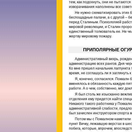
тем, как подохнуть, они не пытаются
изворачивания наполнены все совет
Не нужно схематизировать этих б
беспощадные палачи, а с другой – б
перед Сталиным. Психологией рабств
мировой революции, и Сталин пророк
единственный толкователь ее. Не че
жертву мировому пожару.
ПРИПОЛЯРНЫЕ ОГУ
Административный вихрь, рожден
администрацию всех рангов. Дня чер
Ко мне пришел начальник лагпункта т
время, не соглашусь ли я заглянуть к
Я, конечно, согласился. Поккалн
вменялось в обязанность каждую пя
работе. А о чем, собственно, мог до
Я был столь же изысканно вежлив.
отделения ему придется найти специа
Никакого такого работника у Поккалн
административной слабости, предлож
был зачислен инструктором спорта м
Потом мы с Поккалном наметили 
пункт Вичку, лежавшую верстах в ше
побега, которые, впрочем, впоследс