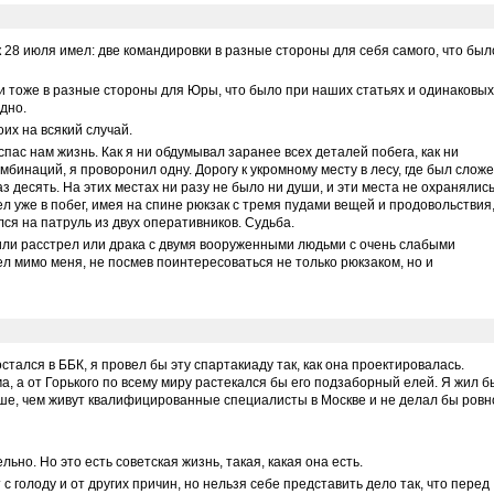
 к 28 июля имел: две командировки в разные стороны для себя самого, что был
 и тоже в разные стороны для Юры, что было при наших статьях и одинаковых
дно.
их на всякий случай.
 спас нам жизнь. Как я ни обдумывал заранее всех деталей побега, как ни
бинаций, я проворонил одну. Дорогу к укромному месту в лесу, где был слож
з десять. На этих местах ни разу не было ни души, и эти места не охранялись
ел уже в побег, имея на спине рюкзак с тремя пудами вещей и продовольствия,
лся на патруль из двух оперативников. Судьба.
или расстрел или драка с двумя вооруженными людьми с очень слабыми
л мимо меня, не посмев поинтересоваться не только рюкзаком, но и
стался в ББК, я провел бы эту спартакиаду так, как она проектировалась.
, а от Горького по всему миру растекался бы его подзаборный елей. Я жил б
чше, чем живут квалифицированные специалисты в Москве и не делал бы ровн
ьно. Но это есть советская жизнь, такая, какая она есть.
 голоду и от других причин, но нельзя себе представить дело так, что перед