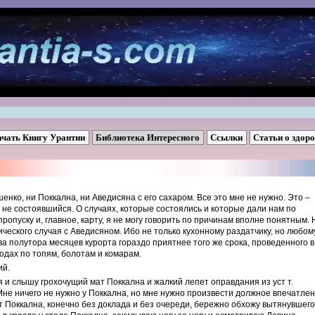
ачать Книгу Урантии
Библиотека Интересного
Ссылки
Статьи о здор
енко, ни Поккална, ни Аведисяна с его сахаром. Все это мне не нужно. Это –
ь, не состоявшийся. О случаях, которые состоялись и которые дали нам по
 пропуску и, главное, карту, я не могу говорить по причинам вполне понятным. 
ческого случая с Аведисяном. Ибо не только кухонному раздатчику, но любом
а полутора месяцев курорта гораздо приятнее того же срока, проведенного в
ходах по топям, болотам и комарам.
ий.
 и слышу грохочущий мат Поккална и жалкий лепет оправдания из уст т.
Мне ничего не нужно у Поккална, но мне нужно произвести должное впечатле
ет Поккална, конечно без доклада и без очереди, бережно обхожу вытянувшег