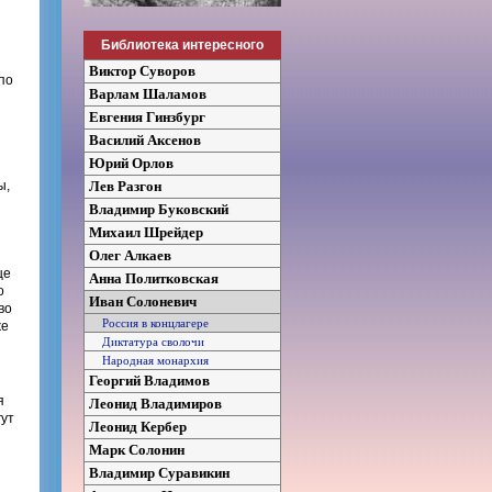
Библиотека интересного
Виктор Суворов
по
Варлам Шаламов
Евгения Гинзбург
Василий Аксенов
Юрий Орлов
ы,
Лев Разгон
Владимир Буковский
Михаил Шрейдер
Олег Алкаев
ще
Анна Политковская
о
Иван Солоневич
во
Россия в концлагере
же
Диктатура сволочи
Народная монархия
Георгий Владимов
я
Леонид Владимиров
гут
Леонид Кербер
Марк Солонин
Владимир Суравикин