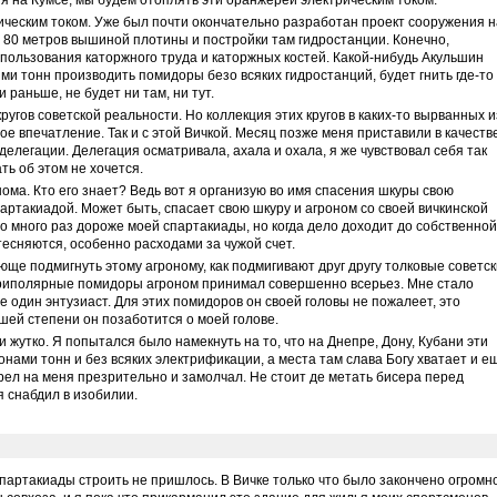
ия на Кумсе, мы будем отоплять эти оранжереи электрическим током.
ическим током. Уже был почти окончательно разработан проект сооружения н
в 80 метров вышиной плотины и постройки там гидростанции. Конечно,
пользования каторжного труда и каторжных костей. Какой-нибудь Акульшин
ями тонн производить помидоры безо всяких гидростанций, будет гнить где-то
и раньше, не будет ни там, ни тут.
угов советской реальности. Но коллекция этих кругов в каких-то вырванных и
е впечатление. Так и с этой Вичкой. Месяц позже меня приставили в качеств
делегации. Делегация осматривала, ахала и охала, я же чувствовал себя так
ать об этом не хочется.
ма. Кто его знает? Ведь вот я организую во имя спасения шкуры свою
артакиадой. Может быть, спасает свою шкуру и агроном со своей вичкинской
во много раз дороже моей спартакиады, но когда дело доходит до собственной
есняются, особенно расходами за чужой счет.
е подмигнуть этому агроному, как подмигивают друг другу толковые советс
приполярные помидоры агроном принимал совершенно всерьез. Мне стало
ще один энтузиаст. Для этих помидоров он своей головы не пожалеет, это
шей степени он позаботится о моей голове.
 жутко. Я попытался было намекнуть на то, что на Днепре, Дону, Кубани эти
ми тонн и без всяких электрификации, а места там слава Богу хватает и е
трел на меня презрительно и замолчал. Не стоит де метать бисера перед
я снабдил в изобилии.
спартакиады строить не пришлось. В Вичке только что было закончено огромн