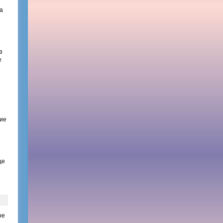
а
з
е
кие
ще
ое