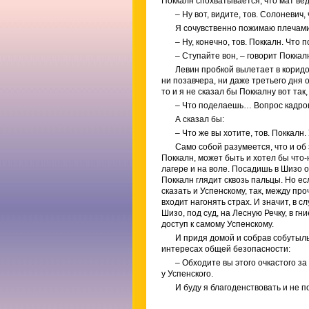
Поккалн спохватывается, что мат вед
– Ну вот, видите, тов. Солоневич
Я сочувственно пожимаю плечами
– Ну, конечно, тов. Поккалн. Что
– Ступайте вон, – говорит Поккал
Левин пробкой вылетает в коридор
ни позавчера, ни даже третьего дня 
то и я не сказал бы Поккалну вот так,
– Что поделаешь… Вопрос кадро
А сказал бы:
– Что же вы хотите, тов. Поккалн
Само собой разумеется, что и об 
Поккалн, может быть и хотел бы что-
лагере и на воле. Посадишь в Шизо о
Поккалн глядит сквозь пальцы. Но ес
сказать и Успенскому, так, между про
входит нагонять страх. И значит, в с
Шизо, под суд, на Лесную Речку, в г
доступ к самому Успенскому.
И придя домой и собрав собутыльн
интересах общей безопасности:
– Обходите вы этого очкастого за 
у Успенского.
И буду я благоденствовать и не п