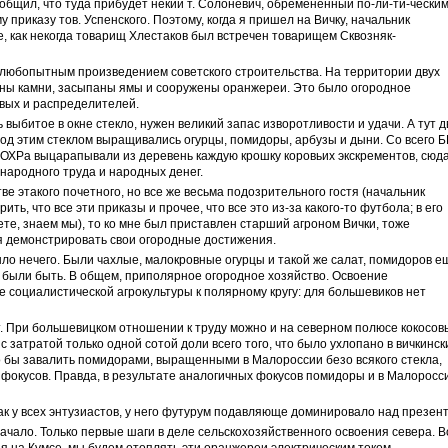
ообщил, что туда прибудет некий т. Солоневич, обремененный по-ли-ти-чески
приказу тов. Успенского. Поэтому, когда я пришел на Вичку, начальник
е, как некогда товарищ Хлестаков был встречен товарищем Сквозняк-
 любопытным произведением советского строительства. На территории двух
ены камни, засыпаны ямы и сооружены оранжереи. Это было огородное
овых и распределителей.
ь выбитое в окне стекло, нужен великий запас изворотливости и удачи. А тут д
од этим стеклом выращивались огурцы, помидоры, арбузы и дыни. Со всего 
ВОХРа выцарапывали из деревень каждую крошку коровьих экскрементов, сюд
народного труда и народных денег.
стве этакого почетного, но все же весьма подозрительного гостя (начальник
рить, что все эти приказы и прочее, что все это из-за какого-то футбола; в его
ете, знаем мы), то ко мне был приставлен старший агроном Вички, тоже
 демонстрировать свои огородные достижения.
ло нечего. Были чахлые, малокровные огурцы и такой же салат, помидоров е
 были быть. В общем, приполярное огородное хозяйство. Освоение
социалистической агрокультуры к полярному кругу: для большевиков нет
. При большевицком отношении к труду можно и на северном полюсе кокосов
 затратой только одной сотой доли всего того, что было ухлопано в вичкинск
 бы завалить помидорами, выращенными в Малороссии безо всякого стекла,
х фокусов. Правда, в результате аналогичных фокусов помидоры и в Малоросс
ак у всех энтузиастов, у него футурум подавляюще доминировало над презент
начало. Только первые шаги в деле сельскохозяйственного освоения севера. В