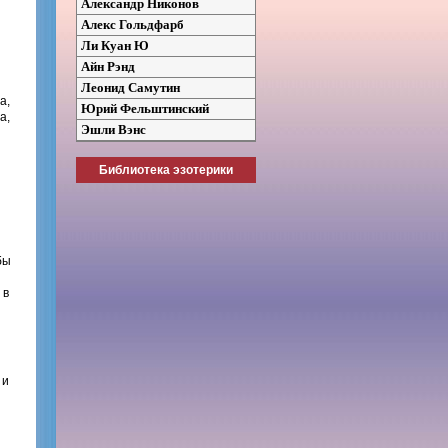
Александр Никонов
Алекс Гольдфарб
Ли Куан Ю
Айн Рэнд
Леонид Самутин
а,
Юрий Фельштинский
а,
Эшли Вэнс
Библиотека эзотерики
бы
 в
 и