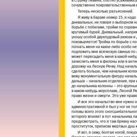
в струнку Левина, плотно усаживаюсь
сочувственно покровительственным вз
Теперь несколько разъяснений.
Я живу в бараке номер 15, и надо
дневальных, не говоря о выборном н
борьбе с побегами, тройки по соревн
крутимый бурей. Дневальный, наприм
уношу особой двухпудовый рюкзак и 
поковыряется! Тройка по борьбе с п
погнать меня на какое-либо особо не
подложить мне всяческую свинью по
может пересадить меня в какой-нибу
зачислить меня в филоны или в ант
дорожку на Лесную Речку. Над начал
сделать больше, чем начальник коло
вижу монументальную фигуру начальн
дальше – начальник отделения, при 
до начальника колонны – это крупны
в каком-нибудь морсплаве, Лесной Р
право жизни и смерти. Это уже право
И все это начальство мне нужно о
административной я был у ног не тол
головы всего этого сногсшибательно
которого вгоняет в пот начальника л
предусмотреть, что я там брякну на
проституток, приписки мертвых душ к
И вот, я сижу, болтая ногой, поку