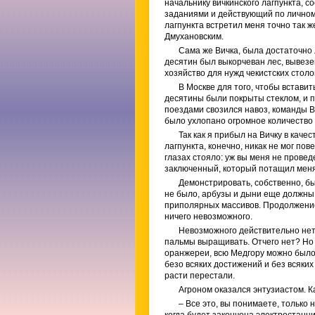
начальнику вичкинского лагпункта, с
заданиями и действующий по личному 
лагпункта встретил меня точно так ж
Дмухановским.
Сама же Вичка, была достаточно
десятин был выкорчеван лес, вывез
хозяйство для нужд чекистских стол
В Москве для того, чтобы вставит
десятины были покрыты стеклом, и п
поездами свозился навоз, команды 
было ухлопано огромное количество 
Так как я прибыл на Вичку в каче
лагпункта, конечно, никак не мог пове
глазах стояло: уж вы меня не провед
заключенный, который потащил меня
Демонстрировать, собственно, бы
не было, арбузы и дыни еще должны
приполярных массивов. Продолжение 
ничего невозможного.
Невозможного действительно нет
пальмы выращивать. Отчего нет? Но с
оранжереи, всю Медгору можно было
безо всяких достижений и без всяки
расти перестали.
Агроном оказался энтузиастом. К
– Все это, вы понимаете, только 