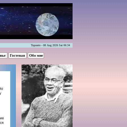
Торонто - 08 Aug 2026 Sat 06:34
овье
Гостевая
Обо мне
Но
у
ние
ося