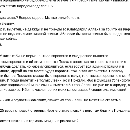
ь официально не одобрен, слегка осекается и говорит мне, как бы извиняясь:
, что с этим народом поделаешь?
.
 поделаешь? Вопрос кадров. Мы все этим болеем.
н Левину.
 и, вылетев, не дважды и не трижды возблагодарил Аллаха за то, что ни вчер
он не подложил мне никакой свиньи. Ибо если бы такая свинья была подложен
 как сейчас:
в.
. У них в кабинке перманентное воровство и ежедневное пьянство.
этом воровстве и об этом пьянстве Поккалн знает так же точно, как знаю и я.
нибудь сделать, но как ему справиться, если ворует вся администрация и в
дного, другой на его месте будет воровать точно так же: система. Поэтому
ли бы при Поккалне сказал бы о воровстве вслух, то о том же воровстве я мог 
чим. И тогда полетит не только Левин, но и Поккалн. Ибо в функции Успенского
лучае подложенной мною свиньи вылетел бы тов. Левин; но уже не в коридор, а
ниение заживо. Ибо я в числе прочих моих качеств живой свидетель, имеющий
иков и соучастников своих, скажет им тов. Левин, не может не сказать в
25 верст с правой стороны. Черт его знает, какой у него там блат и у Поккална
олезет никто ни в карманы мои, ни в рюкзак мой.