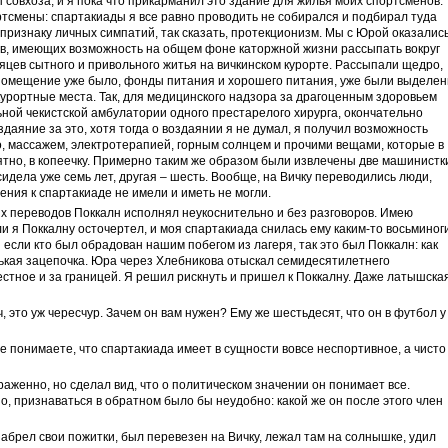
совхоза, и я пока что прикарманил это здание для жилья моих спортсменов.
ртсмены: спартакиады я все равно проводить не собирался и подбирал туда
признаку личных симпатий, так сказать, протекционизм. Мы с Юрой оказались
в, имеющих возможность на общем фоне каторжной жизни рассыпать вокруг
яцев сытного и привольного житья на вичкинском курорте. Рассыпали щедро,
 Помещение уже было, фонды питания и хорошего питания, уже были выделен
урортные места. Так, для медицинского надзора за драгоценным здоровьем
ной чекистской амбулатории одного престарелого хирурга, окончательно
даяние за это, хотя тогда о воздаянии я не думал, я получил возможность
, массажем, электротерапией, горным солнцем и прочими вещами, которые в
ятно, в копеечку. Примерно таким же образом были извлечены две машинистк
идела уже семь лет, другая – шесть. Вообще, на Вичку переводились люди,
ния к спартакиаде не имели и иметь не могли.
х переводов Поккалн исполнял неукоснительно и без разговоров. Имею
ли я Поккалну осточертел, и моя спартакиада снилась ему каким-то восьминог
 если кто был обрадован нашим побегом из лагеря, так это был Поккалн: как
нькая зацепочка. Юра через Хлебникова отыскал семидесятилетнего
стное и за границей. Я решил рискнуть и пришел к Поккалну. Даже латышска
ч, это уж чересчур. Зачем он вам нужен? Ему же шестьдесят, что он в футбол у
 же понимаете, что спартакиада имеет в сущности вовсе неспортивное, а чисто
аженно, но сделал вид, что о политическом значении он понимает все.
, признаваться в обратном было бы неудобно: какой же он после этого член
брел свои пожитки, был перевезен на Вичку, лежал там на солнышке, удил