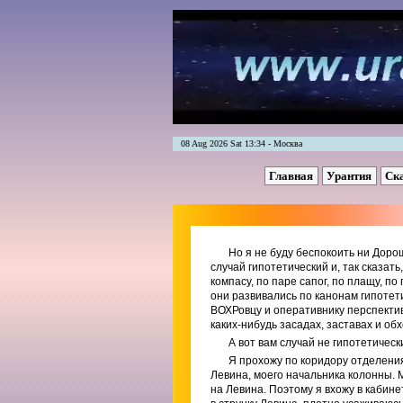
08 Aug 2026 Sat 13:34 - Москва
Главная
Урантия
Ск
Но я не буду беспокоить ни Дорош
случай гипотетический и, так сказат
компасу, по паре сапог, по плащу, по
они развивались по канонам гипотети
ВОХРовцу и оперативнику перспектив
каких-нибудь засадах, заставах и об
А вот вам случай не гипотетическ
Я прохожу по коридору отделения
Левина, моего начальника колонны. 
на Левина. Поэтому я вхожу в кабин