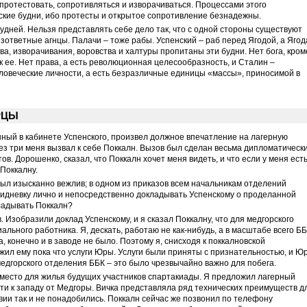
 протестовать, сопротивляться и изворачиваться. Процессами этого
ские будни, ибо протесты и открытое сопротивление безнадежны.
удней. Нельзя представлять себе дело так, что с одной стороны существуют
езответные агнцы. Палачи – тоже рабы. Успенский – раб перед Ягодой, а Ягод
а, изворачивания, воровства и халтуры пропитаны эти будни. Нет бога, кром
 ее. Нет права, а есть революционная целесообразность, и Сталин –
ловеческие личности, а есть безразличные единицы «массы», приносимой в
РЦЫ
ный в кабинете Успенского, произвел должное впечатление на лагерную
ез три меня вызвал к себе Поккалн. Вызов был сделан весьма дипломатически
ов. Дорошенко, сказал, что Поккалн хочет меня видеть, и что если у меня ест
 Поккалну.
 был изысканно вежлив; в одном из приказов всем начальникам отделений
тидневку лично и непосредственно докладывать Успенскому о проделанной
кладывать Поккалн?
 Изобразили доклад Успенскому, и я сказал Поккалну, что для медгорского
льного работника. Я, дескать, работаю не как-нибудь, а в масштабе всего ББ
а, конечно и в заводе не было. Поэтому я, снисходя к поккалновской
ил ему пока что услуги Юры. Услуги были приняты с признательностью, и Ю
едгорского отделения ББК – это было чрезвычайно важно для побега.
место для жилья будущих участников спартакиады. Я предложил лагерный
сти к западу от Медгоры. Вичка представляла ряд технических преимуществ д
твии так и не понадобились. Поккалн сейчас же позвонил по телефону