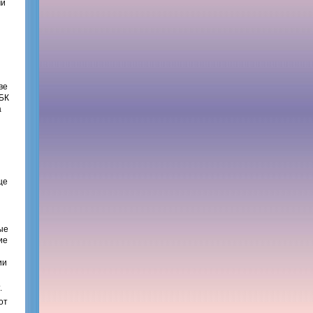
ми
ве
ББК
а
ще
ые
ие
ии
.
от