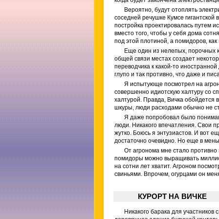
когда будет закончена электростанц
Вероятно, будут отоплять электр
соседней речушке Кумсе гигантской 
постройка проектировалась путем ис
вместо того, чтобы у себя дома сотн
под этой плотиной, а помидоров, как 
Еще один из нелепых, порочных кр
общей связи местах создает некоторо
переводчика к какой-то иностранной 
глупо и так противно, что даже и пис
Я испытующе посмотрел на агроно
совершенно идиотскую халтуру со сп
халтурой. Правда, Вичка обойдется 
шкуры, люди расходами обычно не ст
Я даже попробовал было понимающ
люди. Никакого впечатления. Свои 
жутко. Боюсь я энтузиастов. И вот е
достаточно очевидно. Но еще в мень
От агронома мне стало противно и
помидоры можно выращивать миллиона
на сотни лет хватит. Агроном посмо
свиньями. Впрочем, огурцами он мен
КУРОРТ НА ВИЧКЕ
Никакого барака для участников 