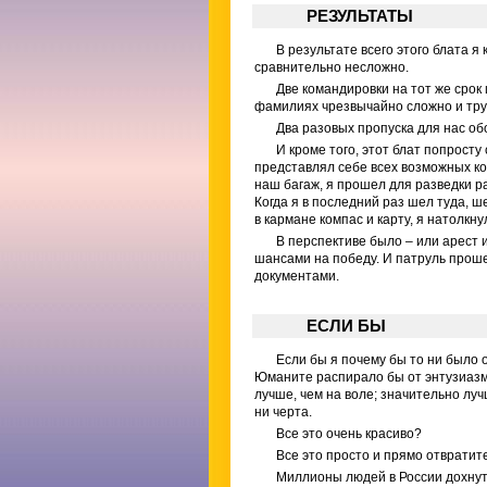
РЕЗУЛЬТАТЫ
В результате всего этого блата я
сравнительно несложно.
Две командировки на тот же срок
фамилиях чрезвычайно сложно и тру
Два разовых пропуска для нас обо
И кроме того, этот блат попросту
представлял себе всех возможных ком
наш багаж, я прошел для разведки ра
Когда я в последний раз шел туда, ш
в кармане компас и карту, я натолкну
В перспективе было – или арест 
шансами на победу. И патруль проше
документами.
ЕСЛИ БЫ
Если бы я почему бы то ни было о
Юманите распирало бы от энтузиазма
лучше, чем на воле; значительно лу
ни черта.
Все это очень красиво?
Все это просто и прямо отвратител
Миллионы людей в России дохнут с