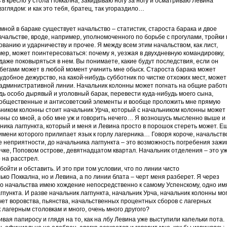
 в кресло у стола Поккална, закидываю ногу за ногу и осматриваю Левина
глядом: и как это тебя, братец, так угораздило…
 мной в бараке существует начальство – статистик, староста барака и двое
ачальстве, вроде, например, уполномоченного по борьбе с прогулами, тройки 
ованию и ударничеству и прочее. Я между всем этим начальством, как лист,
ер, может поинтересоваться: почему я, уезжая в двухдневную командировку,
даже поковыряться в нем. Вы понимаете, какие будут последствия, если он
обегами может в любой момент учинить мне обыск. Староста барака может
удобное дежурство, на какой-нибудь субботник по чистке отхожих мест, может
 административной линии. Начальник колонны может погнать на общие работ
дь особо дырявый и уголовный барак, перевести куда-нибудь моего сына,
иобщественные и антисоветский элементы и вообще проложить мне прямую
ьником колонны стоит начальник Урча, который с начальником колонны может
нны со мной, а обо мне уж и говорить нечего… Я возношусь мысленно выше и
ика лагпункта, который и меня и Левина просто в порошок стереть может. Е
имени которого прилипает язык к горлу лагерника… Говоря короче, начальств
е неприятности, до начальника лагпункта – это возможность погребения зажи
ечке, Поповом острове, девятнадцатом квартал. Начальник отделения – это у
 на расстрел.
бойти и обставить. И это при том условии, что по линии чисто
ько Поккална, но и Левина, а по линии блата – черт меня разберет. Я через
го начальства имею хождение непосредственно к самому Успенскому, одно им
агпункта. И разве начальник лагпункта, начальник Урча, начальник колонны мо
счет воровства, пьянства, начальственных процентных сборов с лагерных
 лагерным столовкам и много, очень много другого?
ривая папиросу и глядя на то, как на лбу Левина уже выступили капельки пота.