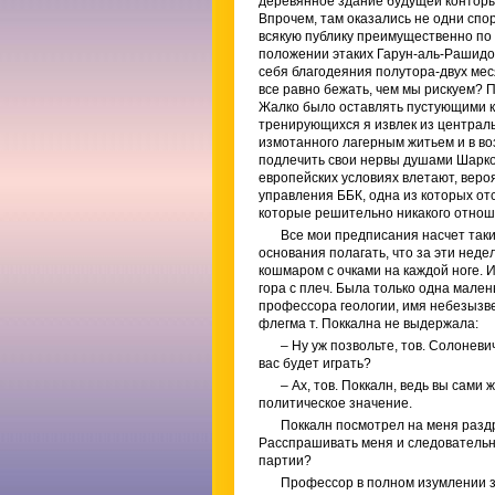
деревянное здание будущей конторы 
Впрочем, там оказались не одни спо
всякую публику преимущественно по 
положении этаких Гарун-аль-Рашидо
себя благодеяния полутора-двух мес
все равно бежать, чем мы рискуем?
Жалко было оставлять пустующими к
тренирующихся я извлек из централь
измотанного лагерным житьем и в воз
подлечить свои нервы душами Шарко
европейских условиях влетают, веро
управления ББК, одна из которых отс
которые решительно никакого отноше
Все мои предписания насчет таки
основания полагать, что за эти неде
кошмаром с очками на каждой ноге. И
гора с плеч. Была только одна мале
профессора геологии, имя небезызве
флегма т. Поккална не выдержала:
– Ну уж позвольте, тов. Солоневи
вас будет играть?
– Ах, тов. Поккалн, ведь вы сами
политическое значение.
Поккалн посмотрел на меня раздр
Расспрашивать меня и следовательно
партии?
Профессор в полном изумлении за