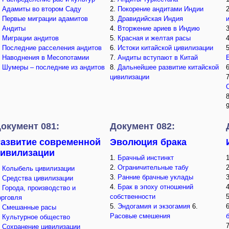
.
Адамиты во втором Саду
2.
Покорение андитами Индии
.
Первые миграции адамитов
3.
Дравидийская Индия
.
Андиты
4.
Вторжение ариев в Индию
.
Миграции андитов
5.
Красная и желтая расы
.
Последние расселения андитов
6.
Истоки китайской цивилизации
.
Наводнения в Месопотамии
7.
Андиты вступают в Китай
.
Шумеры – последние из андитов
8.
Дальнейшее развитие китайской
цивилизации
окумент 081:
Документ 082:
азвитие современной
Эволюция брака
ивилизации
1.
Брачный инстинкт
2.
Ограничительные табу
.
Колыбель цивилизации
3.
Ранние брачные уклады
.
Средства цивилизации
4.
Брак в эпоху отношений
.
Города, производство и
собственности
орговля
5.
Эндогамия и экзогамия
6.
.
Смешанные расы
Расовые смешения
.
Культурное общество
.
Сохранение цивилизации