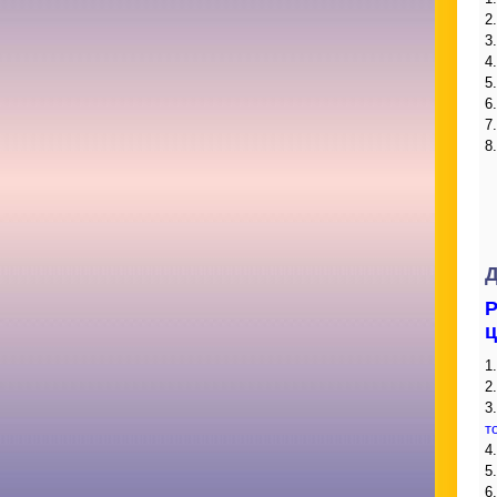
2
3
4
5
6
7
8
Д
Р
ц
1
2
3
т
4
5
6