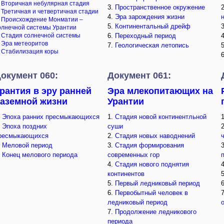
.
Вторичная небулярная стадия
3.
Пространственное окружение
.
Третичная и четвертичная стадии
4.
Эра зарождения жизни
.
Происхождение Монматии –
5.
Континентальный дрейф
олнечной системы Урантии
.
Стадия солнечной системы
6.
Переходный период
.
Эра метеоритов
7.
Геологическая летопись
.
Стабилизация коры
окумент 060:
Документ 061:
рантия в эру ранней
Эра млекопитающих на
аземной жизни
Урантии
.
Эпоха ранних пресмыкающихся
1.
Стадия новой континентльной
.
Эпоха поздних
суши
ресмыкающихся
2.
Стадия новых наводнений
.
Меловой период
3.
Стадия формирования
.
Конец мелового периода
современных гор
4.
Стадия нового поднятия
континентов
5.
Первый ледниковый период
6.
Первобытный человек в
ледниковый период
7.
Продолжение ледникового
периода