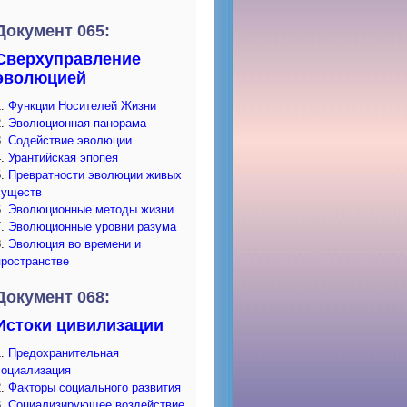
Документ 065:
Сверхуправление
эволюцией
1.
Функции Носителей Жизни
2.
Эволюционная панорама
3.
Содействие эволюции
4.
Урантийская эпопея
5.
Превратности эволюции живых
существ
6.
Эволюционные методы жизни
7.
Эволюционные уровни разума
8.
Эволюция во времени и
пространстве
Документ 068:
Истоки цивилизации
1.
Предохранительная
социализация
2.
Факторы социального развития
3.
Социализирующее воздействие