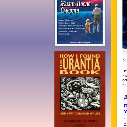
Ка
Эт
и 
ос
ис
Д
П
У
1
2