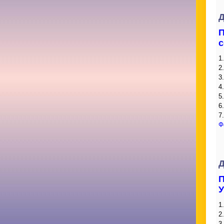
Д
П
с
1
2
3
4
5
6
7
Ф
Д
П
У
1
2
3