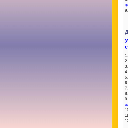
ц
9
Д
У
с
1
2
3
4
5
6
7
8
9
и
1
1
1