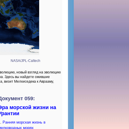
NASA/JPL-Caltech
эволюцию, новый взгляд на эволюцию
ека. Здесь вы найдете ожившие
, визит Мелхиседека к Аврааму,
Документ 059:
Эра морской жизни на
Урантии
1.
Ранняя морская жизнь в
мелководных морях