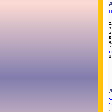
Д
П
1
2
3
4
5
6
7
Е
8
Д
Ф
э
1