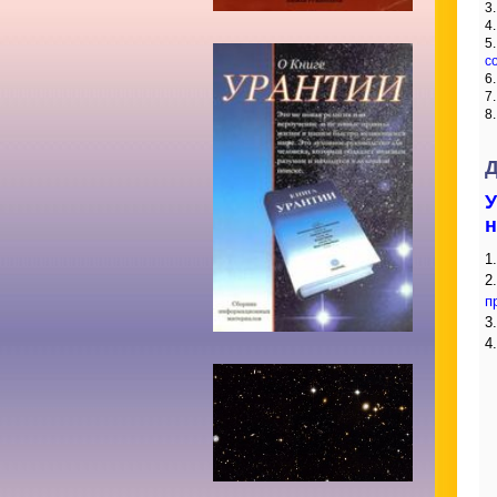
3
4
5
с
6
7
8
Д
У
н
1
2
п
3
4