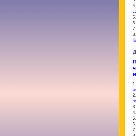
4
с
5
6
7
8
К
Д
ч
и
1
и
2
п
3
4
5
6
7
8