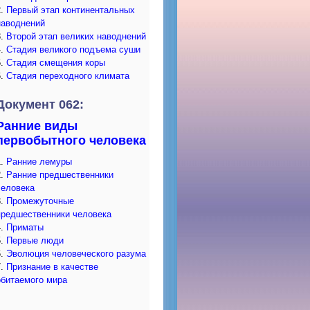
2.
Первый этап континентальных
наводнений
3.
Второй этап великих наводнений
4.
Стадия великого подъема суши
5.
Стадия смещения коры
6.
Стадия переходного климата
Документ 062:
Ранние виды
первобытного человека
1.
Ранние лемуры
2.
Ранние предшественники
человека
3.
Промежуточные
предшественники человека
4.
Приматы
5.
Первые люди
6.
Эволюция человеческого разума
7.
Признание в качестве
обитаемого мира