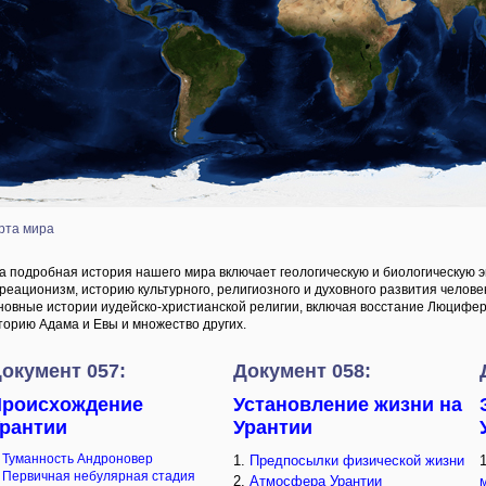
рта мира
а подробная история нашего мира включает геологическую и биологическую 
креационизм, историю культурного, религиозного и духовного развития челов
новные истории иудейско-христианской религии, включая восстание Люцифера
торию Адама и Евы и множество других.
окумент 057:
Документ 058:
роисхождение
Установление жизни на
рантии
Урантии
.
Туманность Андроновер
1.
Предпосылки физической жизни
.
Первичная небулярная стадия
2.
Атмосфера Урантии