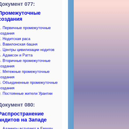
Документ 077:
Промежуточные
создания
1.
Первичные промежуточные
создания
2.
Нодитская раса
3.
Вавилонская башня
4.
Центры цивилизации нодитов
5.
Адамсон и Ратта
6.
Вторичные промежуточные
создания
7.
Мятежные промежуточные
создания
8.
Объединенные промежуточные
создания
9.
Постоянные жители Урантии
Документ 080:
Распространение
андитов на Западе
1.
Адамиты вступают в Европу