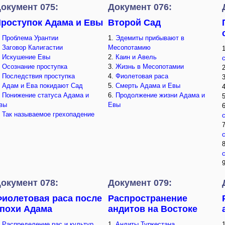
окумент 075:
Документ 076:
роступок Адама и Евы
Второй Сад
.
Проблема Урантии
1.
Эдемиты прибывают в
.
Заговор Калигастии
Месопотамию
.
Искушение Евы
2.
Каин и Авель
.
Осознание проступка
3.
Жизнь в Месопотамии
.
Последствия проступка
4.
Фиолетовая раса
.
Адам и Ева покидают Сад
5.
Смерть Адама и Евы
.
Понижение статуса Адама и
6.
Продолжение жизни Адама и
вы
Евы
.
Так называемое грехопадение
окумент 078:
Документ 079:
иолетовая раса после
Распространение
похи Адама
андитов на Востоке
.
Распределение рас и культур
1.
Андиты Туркестана