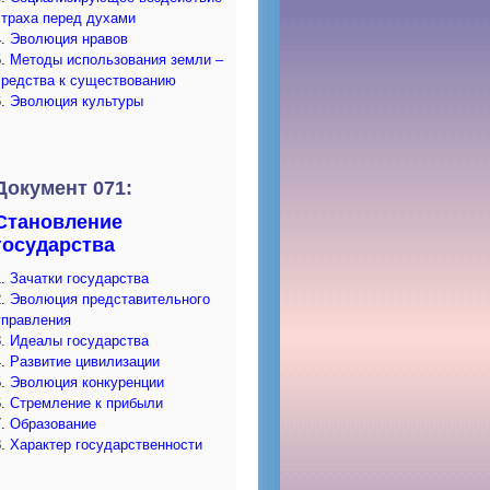
страха перед духами
4.
Эволюция нравов
5.
Методы использования земли –
средства к существованию
6.
Эволюция культуры
Документ 071:
Становление
государства
1.
Зачатки государства
2.
Эволюция представительного
управления
3.
Идеалы государства
4.
Развитие цивилизации
5.
Эволюция конкуренции
6.
Стремление к прибыли
7.
Образование
8.
Характер государственности