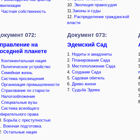
10.
Эволюция правосудия
ивилизации
11.
Законы и суды
.
Частная собственность
12.
Распределение гражданской
власти
окумент 072:
Документ 073:
правление на
Эдемский Сад
оседней планете
1.
Нодиты и амадониты
2.
Планирование Сада
.
Континентальная нация
3.
Местоположение Сада
.
Политическое устройство
4.
Создание Сада
.
Семейная жизнь
5.
Садовая обитель
.
Система просвещения
6.
Древо жизни
.
Организация промышленности
7.
Судьба Эдема
.
Страхование по старости
.
Налогообложение
.
Специальные вузы
.
Система всеобщего
збирательного права
0.
Борьба с преступностью
1.
Военная подготовка
2.
Остальные нации