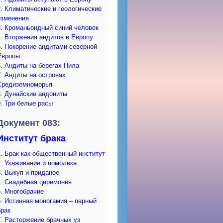
2.
Климатические и геологические
изменения
3.
Кроманьоидный синий человек
4.
Вторжения андитов в Европу
5.
Покорение андитами северной
Европы
6.
Андиты на берегах Нила
7.
Андиты на островах
Средиземноморья
8.
Дунайские андониты
9.
Три белые расы
Документ 083:
Институт брака
1.
Брак как общественный институт
2.
Ухаживание и помолвка
3.
Выкуп и приданое
4.
Свадебная церемония
5.
Многобрачие
6.
Истинная моногамия – парный
брак
7.
Расторжение брачных уз