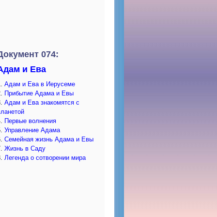
Документ 074:
Адам и Ева
1.
Адам и Ева в Иерусеме
2.
Прибытие Адама и Евы
3.
Адам и Ева знакомятся с
планетой
4.
Первые волнения
5.
Управление Адама
6.
Семейная жизнь Адама и Евы
7.
Жизнь в Саду
8.
Легенда о сотворении мира