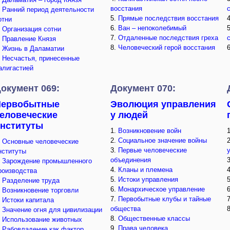
восстания
.
Ранний период деятельности
5.
Прямые последствия восстания
отни
6.
Ван – непоколебимый
.
Организация сотни
7.
Отдаленные последствия греха
.
Правление Князя
8.
Человеческий герой восстания
.
Жизнь в Даламатии
.
Несчастья, принесенные
алигастией
окумент 069:
Документ 070:
Первобытные
Эволюция управления
еловеческие
у людей
нституты
1.
Возникновение войн
2.
Социальное значение войны
.
Основные человеческие
3.
Первые человеческие
нституты
объединения
.
Зарождение промышленного
4.
Кланы и племена
роизводства
5.
Истоки управления
.
Разделение труда
6.
Монархическое управление
.
Возникновение торговли
7.
Первобытные клубы и тайные
.
Истоки капитала
общества
.
Значение огня для цивилизации
8.
Общественные классы
.
Использование животных
9.
Права человека
.
Рабовладение как фактор