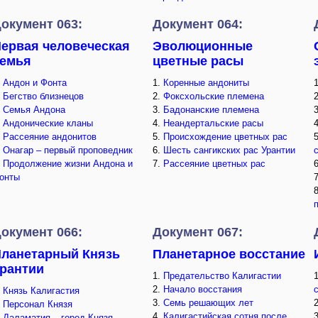
окумент 063:
Документ 064:
ервая человеческая
Эволюционные
емья
цветные расы
.
Андон и Фонта
1.
Коренные андониты
.
Бегство близнецов
2.
Фоксхольские племена
.
Семья Андона
3.
Бадонанские племена
.
Андонические кланы
4.
Неандертальские расы
.
Рассеяние андонитов
5.
Происхождение цветных рас
.
Онагар – первый проповедник
6.
Шесть сангикских рас Урантии
.
Продолжение жизни Андона и
7.
Рассеяние цветных рас
онты
окумент 066:
Документ 067:
ланетарный Князь
Планетарное восстание
рантии
1.
Предательство Калигастии
2.
Начало восстания
.
Князь Калигастия
3.
Семь решающих лет
.
Персонал Князя
4.
Калигастийская сотня после
.
Даламатия – город Князя